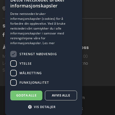
informasjonskapsler
Åpne lokasjon i Google Maps
Dette nettstedet bruker
informasjonskapsler (cookies) for å
forbedre din opplevelse. Ved å bruke
Sosiale medier
nettstedet vårt samtykker du i alle
informasjonskapsler i samsvar med
retningslinjene våre for
informasjonskapsler.
Les mer
Åpningstider
Kontakt oss
STRENGT NØDVENDIG
Man - Fre: 0730 - 1530
Tlf: 55 98 09 00
Lørdag: Stengt
post@donar.no
YTELSE
Søndag: Stengt
MÅLRETTING
FUNKSJONALITET
GODTA ALLE
AVVIS ALLE
© 2026 |
cookies
|
personvern
VIS DETALJER
Webdesign: Absoluttweb AS