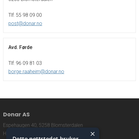
Tlf: 55 98 09 00
post@donar.no
Avd. Førde
Tlf: 96 09 81 03
borge.raaheim@donar.no
Donar AS
Espehaugen 40, 5258 Blomsterdalen
×
Hordaland, Norway
Dette nettstedet bruker