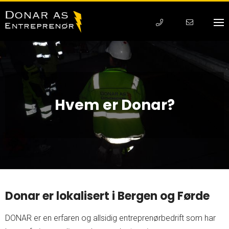
Hvem er Donar?
Donar er lokalisert i Bergen og Førde
DONAR er en erfaren og allsidig entreprenørbedrift som har