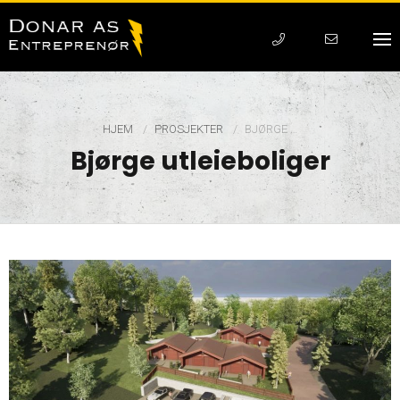
HJEM
PROSJEKTER
CURRENT:
BJØRGE …
Bjørge utleieboliger