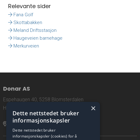
Relevante sider
Fana Golf
Skottabakken
Meland Driftsstasjon
Haugeveien barnehage
Merkurveien
Donar AS
Espehaugen 40, 5258 Blomsterdalen
×
Hordaland, Norway
Dette nettstedet bruker
informasjonskapsler
Åpne lokasjon i Google Maps
Dette nettstedet bruker
informasjonskapsler (cookies) for å