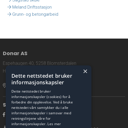
Sagstad skule
Meland Driftsstasjon
Grunn- og betongarbeid
Donar AS
Espehaugen 40, 5258 Blomsterdalen
×
Hordaland, Norway
Dette nettstedet bruker
informasjonskapsler
Åpne lokasjon i Google Maps
Dette nettstedet bruker
informasjonskapsler (cookies) for å
forbedre din opplevelse. Ved å bruke
Sosiale medier
nettstedet vårt samtykker du i alle
informasjonskapsler i samsvar med
retningslinjene våre for
informasjonskapsler.
Les mer