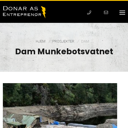
HJEM
PROSJEKTER
CURRENT:
DAM …
Dam Munkebotsvatnet