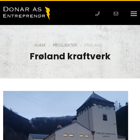
HJEM
PROSJEKTER
CURRENT:
FRØLAND …
Frøland kraftverk