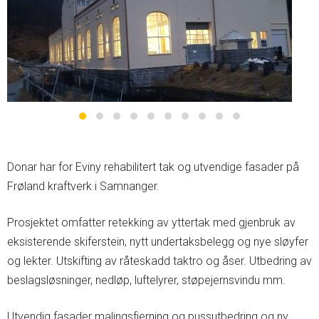
Donar har for Eviny rehabilitert tak og utvendige fasader på
Frøland kraftverk i Samnanger.
Prosjektet omfatter retekking av yttertak med gjenbruk av
eksisterende skiferstein, nytt undertaksbelegg og nye sløyfer
og lekter. Utskifting av råteskadd taktro og åser. Utbedring av
beslagsløsninger, nedløp, luftelyrer, støpejernsvindu mm.
Utvendig fasader malingsfjerning og pussutbedring og ny