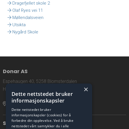
Dragefjellet skole 2
Olaf Ryes vei 11
Møllendalsveien
Utsikta
Nygård Skole
Donar AS
Espehaugen 40, 5258 Blomsterdalen
×
Hordaland, Norway
Dette nettstedet bruker
informasjonskapsler
Åpne lokasjon i Google Maps
Dette nettstedet bruker
informasjonskapsler (cookies) for å
forbedre din opplevelse. Ved å bruke
Sosiale medier
nettstedet vårt samtykker du i alle