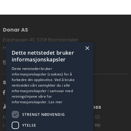
Donar AS
Espehaugen 40, 5258 Blomsterdalen
×
Hordaland, Norway
Dette nettstedet bruker
informasjonskapsler
Åpne lokasjon i Google Maps
Dette nettstedet bruker
informasjonskapsler (cookies) for å
forbedre din opplevelse. Ved å bruke
Sosiale medier
nettstedet vårt samtykker du i alle
informasjonskapsler i samsvar med
retningslinjene våre for
informasjonskapsler.
Les mer
Åpningstider
Kontakt oss
STRENGT NØDVENDIG
Man - Fre: 0730 - 1530
Tlf: 55 98 09 00
Lørdag: Stengt
post@donar.no
YTELSE