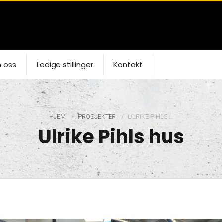
 oss
Ledige stillinger
Kontakt
HJEM
PROSJEKTER
CURRENT:
ULRIKE PIHLS …
Ulrike Pihls hus