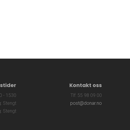
stider
Kontakt oss
0 - 1530
Tlf: 55 98 09 00
: Stengt
post@donar.no
: Stengt