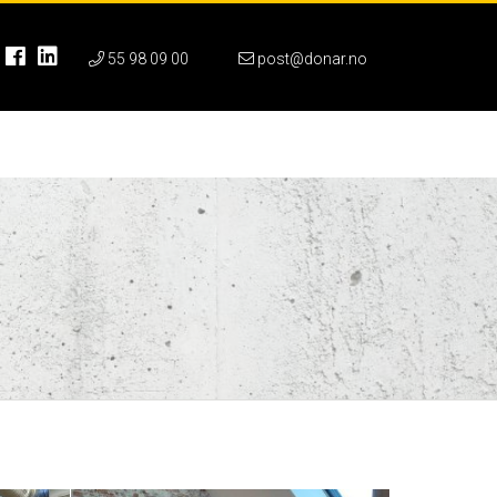
55 98 09 00
post@donar.no