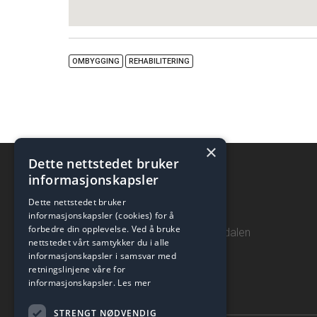
OMBYGGING
REHABILITERING
×
Dette nettstedet bruker
informasjonskapsler
Dette nettstedet bruker
Donar AS
informasjonskapsler (cookies) for å
forbedre din opplevelse. Ved å bruke
Espehaugen 40, 5258 Blomsterdalen
nettstedet vårt samtykker du i alle
Hordaland, Norway
informasjonskapsler i samsvar med
retningslinjene våre for
informasjonskapsler.
Les mer
Åpne lokasjon i Google Maps
STRENGT NØDVENDIG