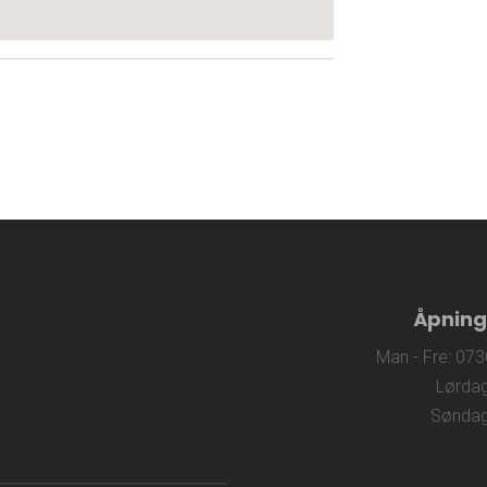
Åpning
Man - Fre: 073
Lørdag
Søndag