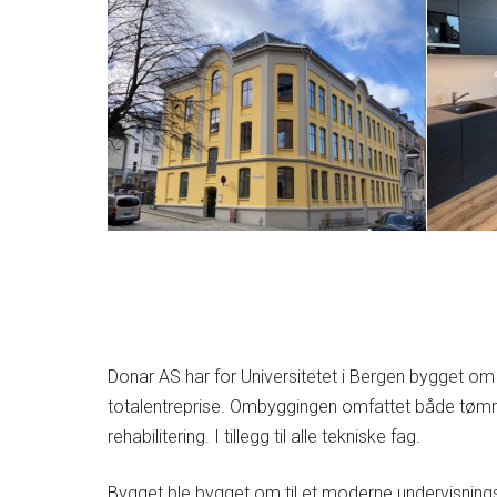
Donar AS har for Universitetet i Bergen bygget om og
totalentreprise. Ombyggingen omfattet både tømr
rehabilitering. I tillegg til alle tekniske fag.
Bygget ble bygget om til et moderne undervisning