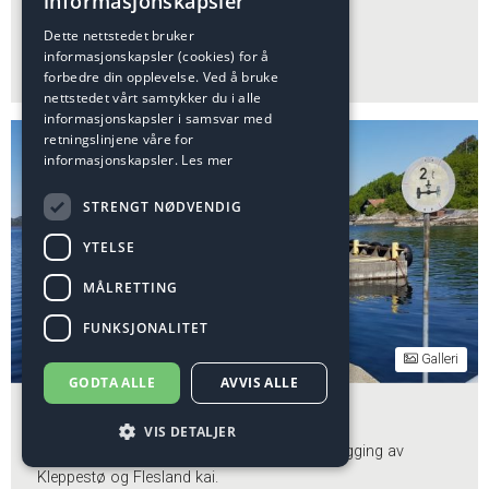
informasjonskapsler
tak- og gesimsarbeider på...
Dette nettstedet bruker
informasjonskapsler (cookies) for å
REHABILITERING
forbedre din opplevelse. Ved å bruke
nettstedet vårt samtykker du i alle
informasjonskapsler i samsvar med
retningslinjene våre for
informasjonskapsler.
Les mer
STRENGT NØDVENDIG
YTELSE
MÅLRETTING
FUNKSJONALITET
Galleri
GODTA ALLE
AVVIS ALLE
Kleppestø & Flesland kai
VIS DETALJER
Donar har for Statens vegvesen utført ombygging av
Kleppestø og Flesland kai.