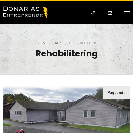
HJEM
TAGS
CURRENT:
REHABILITERING
Rehabilitering
Pågående