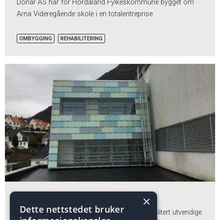
Donar AS har for Hordaland Fylkeskommune bygget om
Arna Videregående skole i en totalentreprise.
OMBYGGING
REHABILITERING
Gesimsbeslag
×
Dette nettstedet bruker
Donar AS har for Universitetet i Bergen rehabilitert utvendige